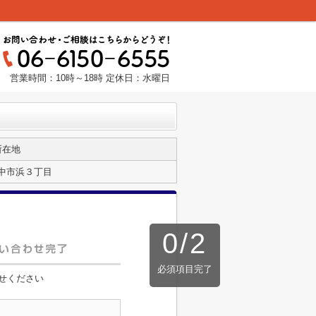
営業時間：10時～18時 定休日：水曜日
所在地
中市浜３丁目
0
/
2
必須項目完了
せください