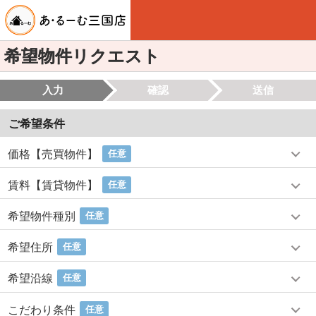
希望物件リクエスト
入力
確認
送信
ご希望条件
価格【売買物件】
任意
賃料【賃貸物件】
任意
希望物件種別
任意
希望住所
任意
希望沿線
任意
こだわり条件
任意