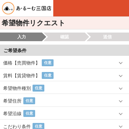
希望物件リクエスト
入力
確認
送信
ご希望条件
価格【売買物件】
任意
賃料【賃貸物件】
任意
希望物件種別
任意
希望住所
任意
希望沿線
任意
こだわり条件
任意