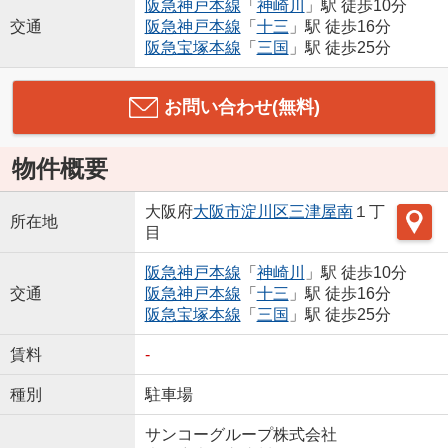
阪急神戸本線
「
神崎川
」駅 徒歩10分
交通
阪急神戸本線
「
十三
」駅 徒歩16分
阪急宝塚本線
「
三国
」駅 徒歩25分
お問い合わせ(無料)
物件概要
大阪府
大阪市淀川区
三津屋南
１丁
所在地
目
阪急神戸本線
「
神崎川
」駅 徒歩10分
交通
阪急神戸本線
「
十三
」駅 徒歩16分
阪急宝塚本線
「
三国
」駅 徒歩25分
賃料
-
種別
駐車場
サンコーグループ株式会社