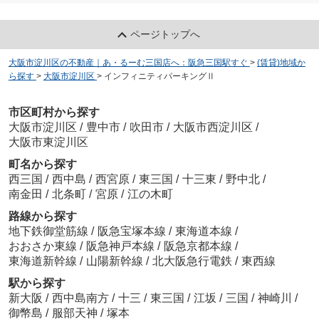
ページトップへ
大阪市淀川区の不動産｜あ・るーむ三国店へ：阪急三国駅すぐ
>
(賃貸)地域か
ら探す
>
大阪市淀川区
>
インフィニティパーキングⅡ
市区町村から探す
大阪市淀川区
/
豊中市
/
吹田市
/
大阪市西淀川区
/
大阪市東淀川区
町名から探す
西三国
/
西中島
/
西宮原
/
東三国
/
十三東
/
野中北
/
南金田
/
北条町
/
宮原
/
江の木町
路線から探す
地下鉄御堂筋線
/
阪急宝塚本線
/
東海道本線
/
おおさか東線
/
阪急神戸本線
/
阪急京都本線
/
東海道新幹線
/
山陽新幹線
/
北大阪急行電鉄
/
東西線
駅から探す
新大阪
/
西中島南方
/
十三
/
東三国
/
江坂
/
三国
/
神崎川
/
御幣島
/
服部天神
/
塚本