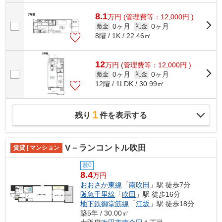
8.1
万
円
(管理費等：12,000円 )
0ヶ月
0ヶ月
敷金
礼金
8階 / 1K / 22.46㎡
12
万
円
(管理費等：12,000円 )
0ヶ月
0ヶ月
敷金
礼金
12階 / 1LDK / 30.99㎡
1
残り
件を表示する
V－ランコントル吹田
賃貸 | マンション
敷0
8.4
万円
おおさか東線
「
南吹田
」駅 徒歩7分
阪急千里線
「
吹田
」駅 徒歩16分
地下鉄御堂筋線
「
江坂
」駅 徒歩18分
築5年 / 30.00㎡