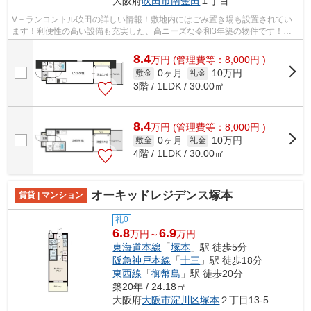
大阪府
吹田市
南金田
１丁目
V－ランコントル吹田の詳しい情報！敷地内にはごみ置き場も設置されてい
ます！利便性の高い設備も充実した、高ニーズな令和3年築の物件です！通
風システムが整った、住環境の良い安心...
8.4
万
円
(管理費等：8,000円 )
0ヶ月
10万円
敷金
礼金
3階 / 1LDK / 30.00㎡
8.4
万
円
(管理費等：8,000円 )
0ヶ月
10万円
敷金
礼金
4階 / 1LDK / 30.00㎡
オーキッドレジデンス塚本
賃貸 | マンション
礼0
6.8
6.9
万円～
万円
東海道本線
「
塚本
」駅 徒歩5分
阪急神戸本線
「
十三
」駅 徒歩18分
東西線
「
御幣島
」駅 徒歩20分
築20年 / 24.18㎡
大阪府
大阪市淀川区
塚本
２丁目13-5