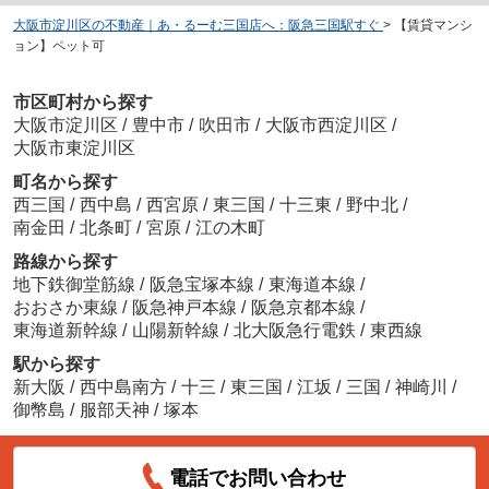
大阪市淀川区の不動産｜あ・るーむ三国店へ：阪急三国駅すぐ
>
【賃貸マンシ
ョン】ペット可
市区町村から探す
大阪市淀川区
/
豊中市
/
吹田市
/
大阪市西淀川区
/
大阪市東淀川区
町名から探す
西三国
/
西中島
/
西宮原
/
東三国
/
十三東
/
野中北
/
南金田
/
北条町
/
宮原
/
江の木町
路線から探す
地下鉄御堂筋線
/
阪急宝塚本線
/
東海道本線
/
おおさか東線
/
阪急神戸本線
/
阪急京都本線
/
東海道新幹線
/
山陽新幹線
/
北大阪急行電鉄
/
東西線
駅から探す
新大阪
/
西中島南方
/
十三
/
東三国
/
江坂
/
三国
/
神崎川
/
御幣島
/
服部天神
/
塚本
電話でお問い合わせ