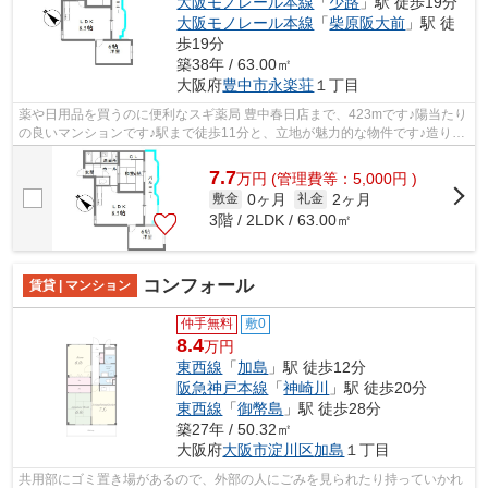
大阪モノレール本線
「
少路
」駅 徒歩19分
大阪モノレール本線
「
柴原阪大前
」駅 徒
歩19分
築38年 / 63.00㎡
大阪府
豊中市
永楽荘
１丁目
薬や日用品を買うのに便利なスギ薬局 豊中春日店まで、423mです♪陽当たり
の良いマンションです♪駅まで徒歩11分と、立地が魅力的な物件です♪造りと
デザインに関して、自信をもって情報...
7.7
万
円
(管理費等：5,000円 )
0ヶ月
2ヶ月
敷金
礼金
3階 / 2LDK / 63.00㎡
コンフォール
賃貸 | マンション
仲手無料
敷0
8.4
万円
東西線
「
加島
」駅 徒歩12分
阪急神戸本線
「
神崎川
」駅 徒歩20分
東西線
「
御幣島
」駅 徒歩28分
築27年 / 50.32㎡
大阪府
大阪市淀川区
加島
１丁目
共用部にゴミ置き場があるので、外部の人にごみを見られたり持っていかれ