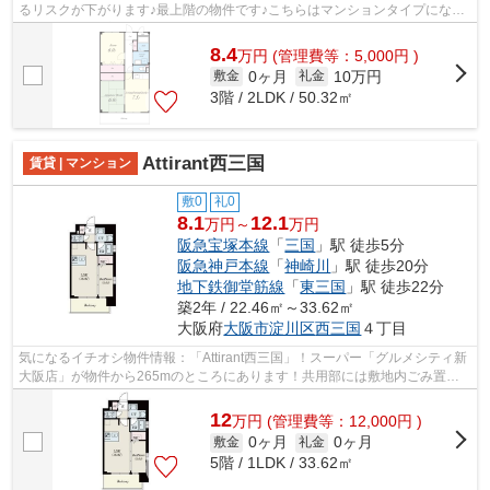
るリスクが下がります♪最上階の物件です♪こちらはマンションタイプになり
ます♪駅近くに立地する物件で、徒歩12...
8.4
万
円
(管理費等：5,000円 )
0ヶ月
10万円
敷金
礼金
3階 / 2LDK / 50.32㎡
Attirant西三国
賃貸 | マンション
敷0
礼0
8.1
12.1
万円～
万円
阪急宝塚本線
「
三国
」駅 徒歩5分
阪急神戸本線
「
神崎川
」駅 徒歩20分
地下鉄御堂筋線
「
東三国
」駅 徒歩22分
築2年 / 22.46㎡～33.62㎡
大阪府
大阪市淀川区
西三国
４丁目
気になるイチオシ物件情報：「Attirant西三国」！スーパー「グルメシティ新
大阪店」が物件から265mのところにあります！共用部には敷地内ごみ置き
場・エレベータなどが備わっておりと...
12
万
円
(管理費等：12,000円 )
0ヶ月
0ヶ月
敷金
礼金
5階 / 1LDK / 33.62㎡