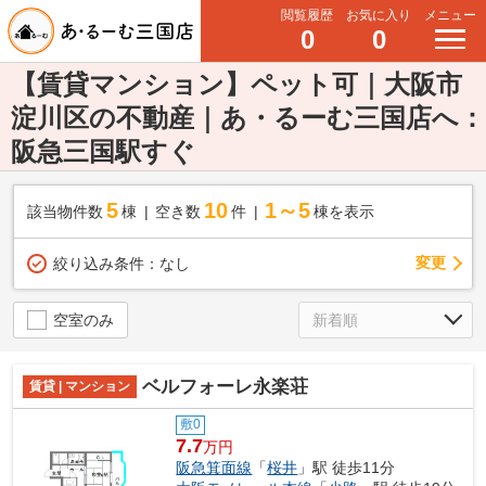
閲覧履歴
お気に入り
メニュー
0
0
【賃貸マンション】ペット可｜大阪市
淀川区の不動産｜あ・るーむ三国店へ：
阪急三国駅すぐ
5
10
1～5
該当物件数
棟
空き数
件
棟を表示
変更
絞り込み条件：
なし
空室のみ
ベルフォーレ永楽荘
賃貸 | マンション
敷0
7.7
万円
阪急箕面線
「
桜井
」駅 徒歩11分