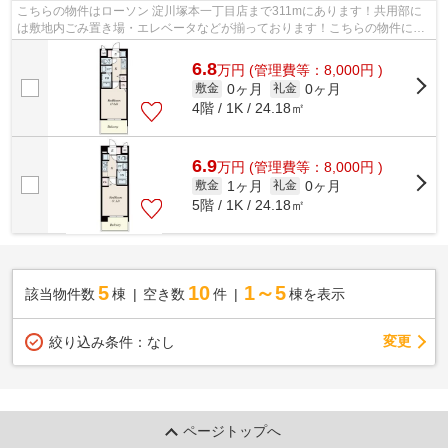
こちらの物件はローソン 淀川塚本一丁目店まで311mにあります！共用部に
は敷地内ごみ置き場・エレベータなどが揃っております！こちらの物件には
自走式駐車場あり！ウォーキングやラン...
6.8
万
円
(管理費等：8,000円 )
0ヶ月
0ヶ月
敷金
礼金
4階 / 1K / 24.18㎡
6.9
万
円
(管理費等：8,000円 )
1ヶ月
0ヶ月
敷金
礼金
5階 / 1K / 24.18㎡
5
10
1～5
該当物件数
棟
空き数
件
棟を表示
変更
絞り込み条件：
なし
ページトップへ