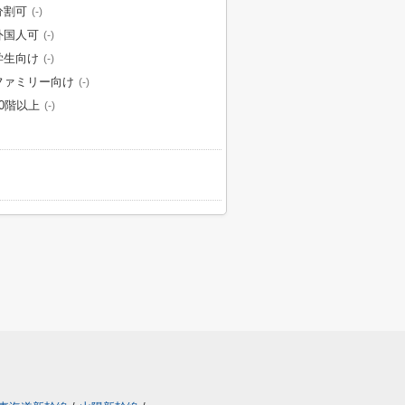
分割可
(-)
外国人可
(-)
学生向け
(-)
ファミリー向け
(-)
10階以上
(-)