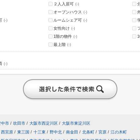
２人入居可
(-)
オープンハウス
(-)
可
ルームシェア可
(-)
(-)
女性向け
(-)
1階の物件
(-)
最上階
(-)
済
(-)
豊中市
/
吹田市
/
大阪市西淀川区
/
大阪市東淀川区
西宮原
/
東三国
/
十三東
/
野中北
/
南金田
/
北条町
/
宮原
/
江の木町