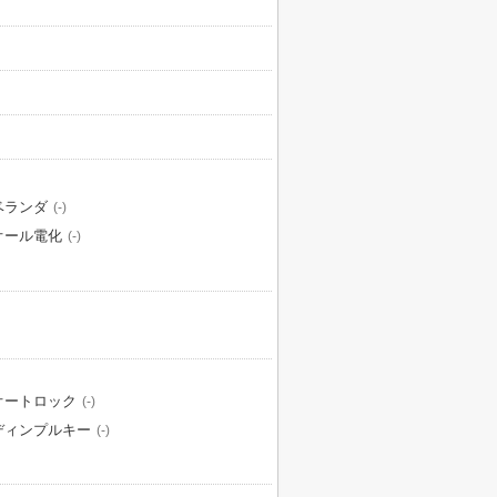
ベランダ
(-)
オール電化
(-)
オートロック
(-)
ディンプルキー
(-)