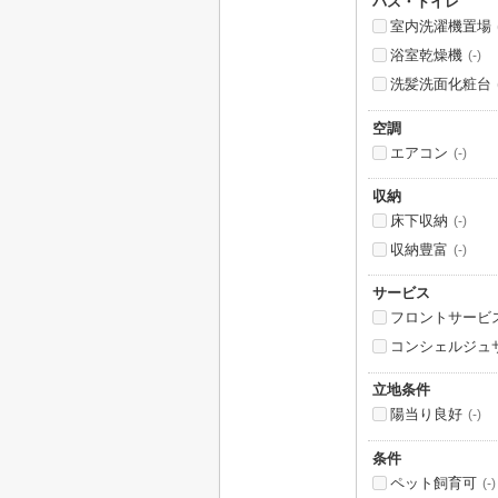
バス・トイレ
室内洗濯機置場
浴室乾燥機
(-)
洗髪洗面化粧台
空調
エアコン
(-)
収納
床下収納
(-)
収納豊富
(-)
サービス
フロントサービ
コンシェルジュ
立地条件
陽当り良好
(-)
条件
ペット飼育可
(-)