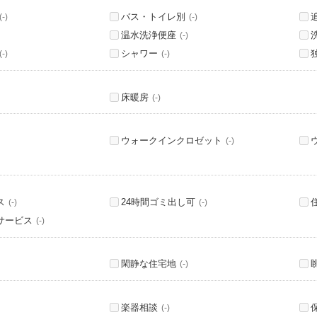
バス・トイレ別
(-)
(-)
温水洗浄便座
(-)
シャワー
(-)
(-)
床暖房
(-)
ウォークインクロゼット
(-)
ス
24時間ゴミ出し可
(-)
(-)
サービス
(-)
閑静な住宅地
(-)
楽器相談
(-)