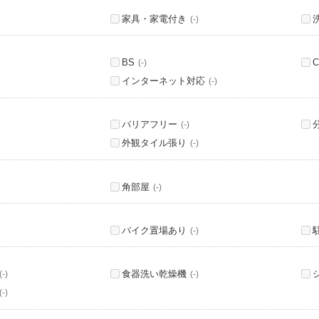
家具・家電付き
(-)
BS
C
(-)
インターネット対応
(-)
バリアフリー
(-)
外観タイル張り
(-)
角部屋
(-)
バイク置場あり
(-)
食器洗い乾燥機
(-)
(-)
(-)