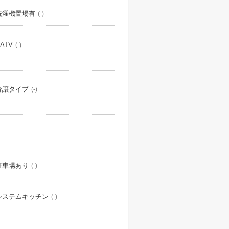
洗濯機置場有
(-)
ATV
(-)
分譲タイプ
(-)
駐車場あり
(-)
システムキッチン
(-)