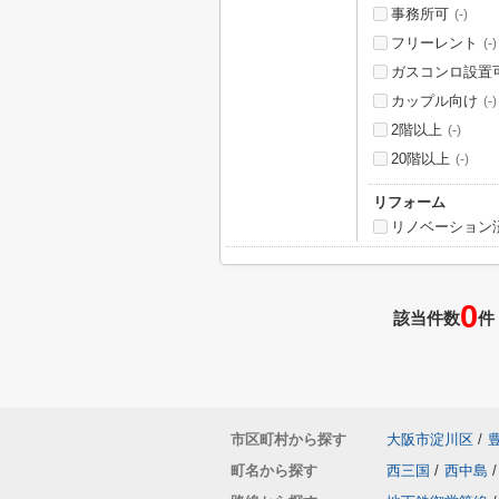
事務所可
(-)
フリーレント
(-)
ガスコンロ設置
カップル向け
(-)
2階以上
(-)
20階以上
(-)
リフォーム
リノベーション
0
該当件数
件
市区町村から探す
大阪市淀川区
/
町名から探す
西三国
/
西中島
/