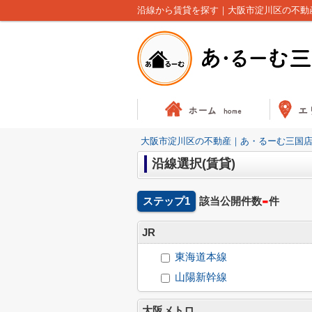
沿線から賃貸を探す｜大阪市淀川区の不動
大阪市淀川区の不動産｜あ・るーむ三国
沿線選択(賃貸)
-
ステップ1
該当公開件数
件
JR
東海道本線
山陽新幹線
大阪メトロ