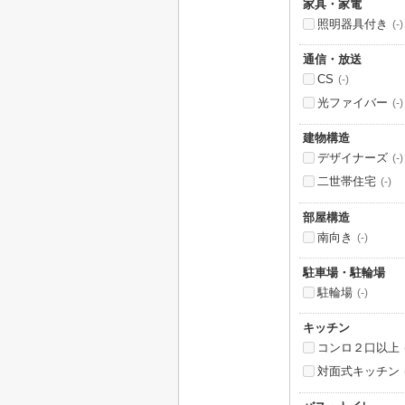
家具・家電
照明器具付き
(-)
通信・放送
CS
(-)
光ファイバー
(-)
建物構造
デザイナーズ
(-)
二世帯住宅
(-)
部屋構造
南向き
(-)
駐車場・駐輪場
駐輪場
(-)
キッチン
コンロ２口以上
対面式キッチン