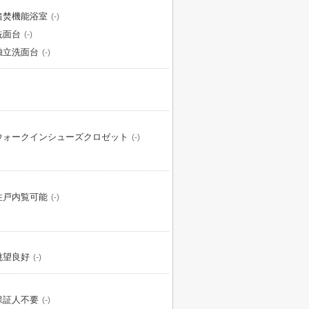
追焚機能浴室
(-)
洗面台
(-)
独立洗面台
(-)
ウォークインシューズクロゼット
(-)
住戸内覧可能
(-)
眺望良好
(-)
保証人不要
(-)