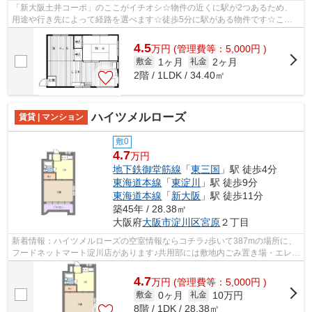
「新大阪土井コーポ」のここがイチオシ☆物件の近くに駅が2つあるため、
用途や行き先によって経路を選べます☆徒歩5分に駅がある物件です☆こち
らの物件はマンションです☆大阪市淀川区エ...
4.5
万
円
(管理費等：5,000円 )
1ヶ月
2ヶ月
敷金
礼金
2階 / 1LDK / 34.40㎡
ハイツメルローズ
賃貸 | マンション
敷0
4.7
万円
地下鉄御堂筋線
「
東三国
」駅 徒歩4分
東海道本線
「
東淀川
」駅 徒歩9分
東海道本線
「
新大阪
」駅 徒歩11分
築45年 / 28.38㎡
大阪府
大阪市淀川区
宮原
２丁目
新着情報：ハイツメルローズの空室情報ならコチラ♪歩いて387mの場所に、
フードネットマート淀川店があります♪共用部には敷地内ごみ置き場・エレベ
ータなど様々な設備やサービスが揃っ...
4.7
万
円
(管理費等：5,000円 )
0ヶ月
10万円
敷金
礼金
8階 / 1DK / 28.38㎡