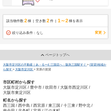
2
2
1～2
該当物件数
棟
空き数
件
棟を表示
変更
絞り込み条件：
なし
ページトップへ
大阪市淀川区の不動産｜あ・るーむ三国店へ：阪急三国駅すぐ
>
(賃貸)地域か
ら探す
>
大阪市淀川区
>
宮原の賃貸
市区町村から探す
大阪市淀川区
/
豊中市
/
吹田市
/
大阪市西淀川区
/
大阪市東淀川区
町名から探す
西三国
/
西中島
/
西宮原
/
東三国
/
十三東
/
野中北
/
南金田
/
北条町
/
宮原
/
江の木町