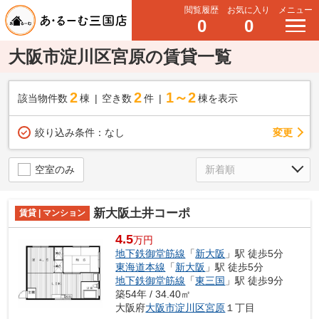
閲覧履歴
お気に入り
メニュー
0
0
大阪市淀川区宮原の賃貸一覧
2
2
1～2
該当物件数
棟
空き数
件
棟を表示
変更
絞り込み条件：
なし
空室のみ
新大阪土井コーポ
賃貸 | マンション
4.5
万円
地下鉄御堂筋線
「
新大阪
」駅 徒歩5分
東海道本線
「
新大阪
」駅 徒歩5分
地下鉄御堂筋線
「
東三国
」駅 徒歩9分
築54年 / 34.40㎡
大阪府
大阪市淀川区
宮原
１丁目