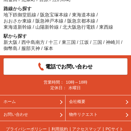
路線から探す
地下鉄御堂筋線
/
阪急宝塚本線
/
東海道本線
/
おおさか東線
/
阪急神戸本線
/
阪急京都本線
/
東海道新幹線
/
山陽新幹線
/
北大阪急行電鉄
/
東西線
駅から探す
新大阪
/
西中島南方
/
十三
/
東三国
/
江坂
/
三国
/
神崎川
/
御幣島
/
服部天神
/
塚本
電話でお問い合わせ
営業時間：
10時～18時
定休日：
水曜日
ホーム
会社概要
お問い合わせ
物件リクエスト
プライバシーポリシー
利用規約
アクセスマップ
PCサイト