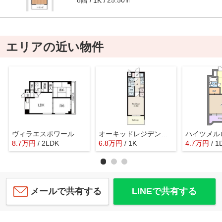
8階
25.50㎡
1K
エリアの近い物件
ヴィラエスポワール
オーキッドレジデンス塚本
ハイツメル
8.7
万
円
/ 2LDK
6.8
万
円
/ 1K
4.7
万
円
/ 1
メールで共有する
LINEで共有する