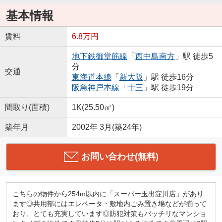
基本情報
賃料
6.8万円
地下鉄御堂筋線
「
西中島南方
」駅 徒歩5
分
交通
東海道本線
「
新大阪
」駅 徒歩16分
阪急神戸本線
「
十三
」駅 徒歩19分
間取り(面積)
1K(25.50㎡)
築年月
2002年 3月(築24年)
お問い合わせ(無料)
こちらの物件から254m以内に「スーパー玉出淀川店」があり
ます◎共用部にはエレベータ・敷地内ごみ置き場などが揃って
おり、とても充実しています◎防犯対策もバッチリなマンショ