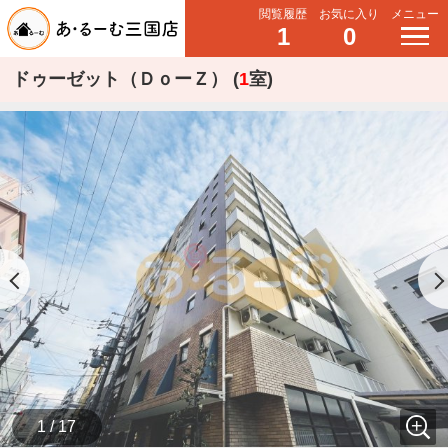
閲覧履歴
お気に入り
メニュー
1
0
ドゥーゼット（ＤｏーＺ） (
1
室)
1 / 17