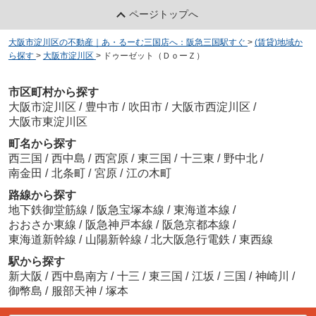
ページトップへ
大阪市淀川区の不動産｜あ・るーむ三国店へ：阪急三国駅すぐ
>
(賃貸)地域か
ら探す
>
大阪市淀川区
>
ドゥーゼット（ＤｏーＺ）
市区町村から探す
大阪市淀川区
/
豊中市
/
吹田市
/
大阪市西淀川区
/
大阪市東淀川区
町名から探す
西三国
/
西中島
/
西宮原
/
東三国
/
十三東
/
野中北
/
南金田
/
北条町
/
宮原
/
江の木町
路線から探す
地下鉄御堂筋線
/
阪急宝塚本線
/
東海道本線
/
おおさか東線
/
阪急神戸本線
/
阪急京都本線
/
東海道新幹線
/
山陽新幹線
/
北大阪急行電鉄
/
東西線
駅から探す
新大阪
/
西中島南方
/
十三
/
東三国
/
江坂
/
三国
/
神崎川
/
御幣島
/
服部天神
/
塚本