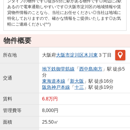
ンタイプの物件です◎徒歩5分に駅がある物件です◎周辺に2駅
あるので電車通勤しやすいです◎大阪市淀川区の地域情報や賃
貸物件情報のことなら、当社にお任せください◎当社は地域に
特化しておりますので、確かな情報をご提供いたします◎お気
軽にご連絡ください(^^)
物件概要
所在地
大阪府
大阪市淀川区
木川東
３丁目
地下鉄御堂筋線
「
西中島南方
」駅 徒歩5
分
交通
東海道本線
「
新大阪
」駅 徒歩16分
阪急神戸本線
「
十三
」駅 徒歩19分
賃料
6.8万円
管理費等
8,000円
面積
25.50㎡