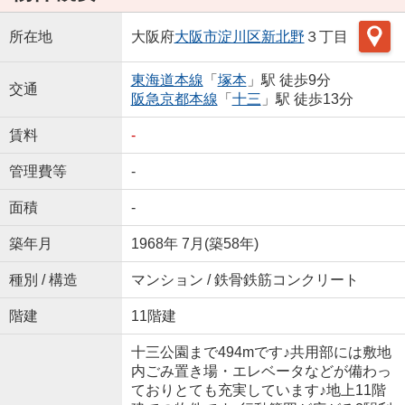
所在地
大阪府
大阪市淀川区
新北野
３丁目
東海道本線
「
塚本
」駅 徒歩9分
交通
阪急京都本線
「
十三
」駅 徒歩13分
賃料
-
管理費等
-
面積
-
築年月
1968年 7月(築58年)
種別 / 構造
マンション / 鉄骨鉄筋コンクリート
階建
11階建
十三公園まで494mです♪共用部には敷地
内ごみ置き場・エレベータなどが備わっ
ておりとても充実しています♪地上11階