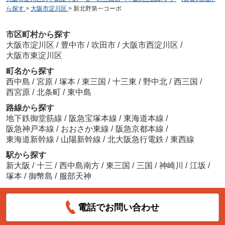
ら探す
>
大阪市淀川区
>
新北野第一コーポ
市区町村から探す
大阪市淀川区
/
豊中市
/
吹田市
/
大阪市西淀川区
/
大阪市東淀川区
町名から探す
西中島
/
宮原
/
塚本
/
東三国
/
十三東
/
野中北
/
西三国
/
西宮原
/
北条町
/
東中島
路線から探す
地下鉄御堂筋線
/
阪急宝塚本線
/
東海道本線
/
阪急神戸本線
/
おおさか東線
/
阪急京都本線
/
東海道新幹線
/
山陽新幹線
/
北大阪急行電鉄
/
東西線
駅から探す
新大阪
/
十三
/
西中島南方
/
東三国
/
三国
/
神崎川
/
江坂
/
塚本
/
御幣島
/
服部天神
電話でお問い合わせ