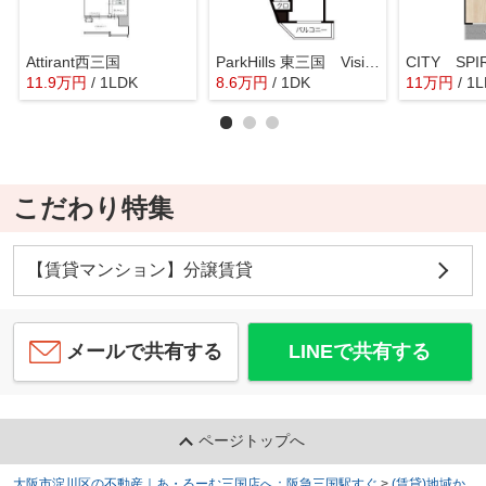
Attirant西三国
ParkHills 東三国 Vision
CITY SP
11.9
万
円
/ 1LDK
8.6
万
円
/ 1DK
11
万
円
/ 1
こだわり特集
【賃貸マンション】分譲賃貸
メールで共有する
LINEで共有する
ページトップへ
大阪市淀川区の不動産｜あ・るーむ三国店へ：阪急三国駅すぐ
>
(賃貸)地域か