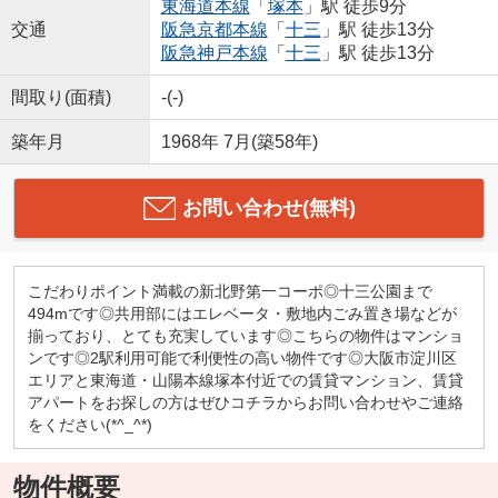
東海道本線
「
塚本
」駅 徒歩9分
交通
阪急京都本線
「
十三
」駅 徒歩13分
阪急神戸本線
「
十三
」駅 徒歩13分
間取り(面積)
-(-)
築年月
1968年 7月(築58年)
お問い合わせ(無料)
こだわりポイント満載の新北野第一コーポ◎十三公園まで
494mです◎共用部にはエレベータ・敷地内ごみ置き場などが
揃っており、とても充実しています◎こちらの物件はマンショ
ンです◎2駅利用可能で利便性の高い物件です◎大阪市淀川区
エリアと東海道・山陽本線塚本付近での賃貸マンション、賃貸
アパートをお探しの方はぜひコチラからお問い合わせやご連絡
をください(*^_^*)
物件概要