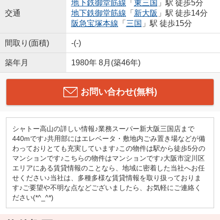
地下鉄御堂筋線
「
東三国
」駅 徒歩5分
交通
地下鉄御堂筋線
「
新大阪
」駅 徒歩14分
阪急宝塚本線
「
三国
」駅 徒歩15分
間取り(面積)
-(-)
築年月
1980年 8月(築46年)
お問い合わせ(無料)
シャトー高山の詳しい情報♪業務スーパー新大阪三国店まで
440mです♪共用部にはエレベータ・敷地内ごみ置き場などが備
わっておりとても充実しています♪この物件は駅から徒歩5分の
マンションです♪こちらの物件はマンションです♪大阪市淀川区
エリアにある賃貸情報のことなら、地域に密着した当社へお任
せください♪当社は、多種多様な賃貸情報を取り扱っておりま
す♪ご要望や不明な点などございましたら、お気軽にご連絡く
ださい(*^_^*)