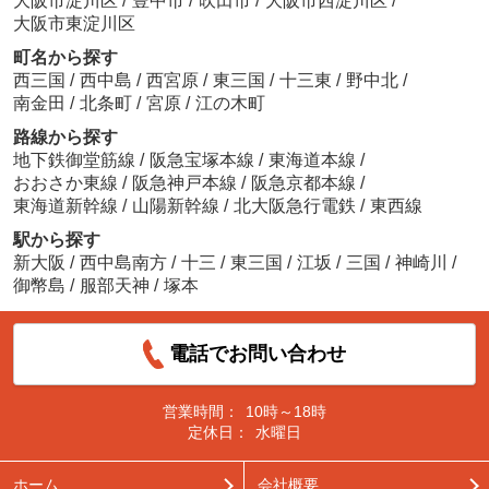
大阪市淀川区
/
豊中市
/
吹田市
/
大阪市西淀川区
/
大阪市東淀川区
町名から探す
西三国
/
西中島
/
西宮原
/
東三国
/
十三東
/
野中北
/
南金田
/
北条町
/
宮原
/
江の木町
路線から探す
地下鉄御堂筋線
/
阪急宝塚本線
/
東海道本線
/
おおさか東線
/
阪急神戸本線
/
阪急京都本線
/
東海道新幹線
/
山陽新幹線
/
北大阪急行電鉄
/
東西線
駅から探す
新大阪
/
西中島南方
/
十三
/
東三国
/
江坂
/
三国
/
神崎川
/
御幣島
/
服部天神
/
塚本
電話でお問い合わせ
営業時間：
10時～18時
定休日：
水曜日
ホーム
会社概要