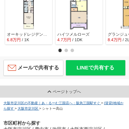
オーキッドレジデンス塚本
ハイツメルローズ
グランジュ
6.8
万
円
/ 1K
4.7
万
円
/ 1DK
8.4
万
円
/ 2
メールで共有する
LINEで共有する
ページトップへ
大阪市淀川区の不動産｜あ・るーむ三国店へ：阪急三国駅すぐ
>
(賃貸)地域か
ら探す
>
大阪市淀川区
>
シャトー高山
市区町村から探す