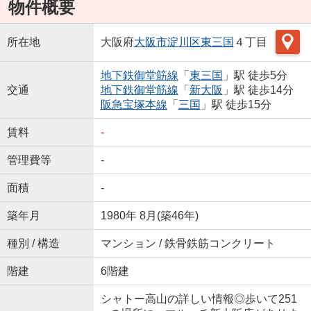
物件概要
所在地
大阪府
大阪市淀川区
東三国
４丁目
地下鉄御堂筋線
「
東三国
」駅 徒歩5分
交通
地下鉄御堂筋線
「
新大阪
」駅 徒歩14分
阪急宝塚本線
「
三国
」駅 徒歩15分
賃料
-
管理費等
-
面積
-
築年月
1980年 8月(築46年)
種別 / 構造
マンション / 鉄骨鉄筋コンクリート
階建
6階建
シャトー高山の詳しい情報◎歩いて251