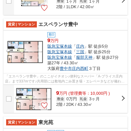
1ヶ月
1ヶ月
敷金
礼金
2階 / 1LDK / 42.00㎡
エスペランサ豊中
賃貸 | マンション
敷0
9
万円
阪急宝塚本線
「
庄内
」駅 徒歩5分
阪急宝塚本線
「
三国
」駅 徒歩25分
阪急宝塚本線
「
服部天神
」駅 徒歩27分
築27年 / 43.30㎡
大阪府
豊中市
庄内西町
３丁目
「エスペランサ豊中」のここがイチオシ♪便利なスーパー「A-プライス庄内
店」まで337mです♪共用部には敷地内ごみ置き場・エレベータなどが備わっ
ておりとても充実しています♪防犯対策も...
9
万
円
(管理費等：10,000円 )
0万円
3ヶ月
敷金
礼金
2階 / 2DK / 43.30㎡
東光苑
賃貸 | マンション