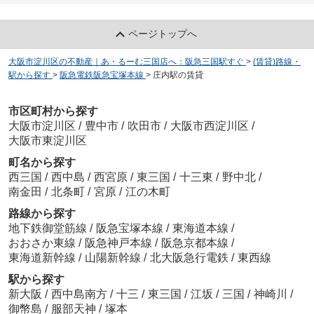
ページトップへ
大阪市淀川区の不動産｜あ・るーむ三国店へ：阪急三国駅すぐ
>
(賃貸)路線・
駅から探す
>
阪急電鉄阪急宝塚本線
>
庄内駅の賃貸
市区町村から探す
大阪市淀川区
/
豊中市
/
吹田市
/
大阪市西淀川区
/
大阪市東淀川区
町名から探す
西三国
/
西中島
/
西宮原
/
東三国
/
十三東
/
野中北
/
南金田
/
北条町
/
宮原
/
江の木町
路線から探す
地下鉄御堂筋線
/
阪急宝塚本線
/
東海道本線
/
おおさか東線
/
阪急神戸本線
/
阪急京都本線
/
東海道新幹線
/
山陽新幹線
/
北大阪急行電鉄
/
東西線
駅から探す
新大阪
/
西中島南方
/
十三
/
東三国
/
江坂
/
三国
/
神崎川
/
御幣島
/
服部天神
/
塚本