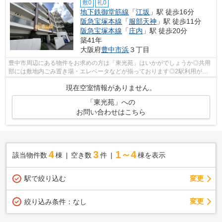
敷0
礼0
地下鉄御堂筋線
「
江坂
」駅 徒歩16分
阪急宝塚本線
「
服部天神
」駅 徒歩11分
阪急宝塚本線
「
庄内
」駅 徒歩20分
築41年
大阪府
豊中市
浜
３丁目
豊中市周辺にある物件をお求めの方は「東光苑」はいかがでしょうか◎共用
部には敷地内ごみ置き場・エレベータなどが揃っております◎2駅利用がで
きるので電車の利用に役立つ物件です◎防...
現在空室情報がありません。
「東光苑」への
お問い合わせはこちら
4
3
1～4
該当物件数
棟
空き数
件
棟を表示
駅で絞り込む
変更
変更
絞り込み条件：
なし