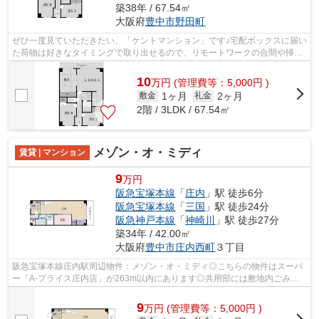
築38年 / 67.54㎡
大阪府
豊中市
野田町
ぜひ一度見ていただきたい、「ケントマンション」です♪宅配ボックスに届い
た荷物は好きなタイミングで取り出せるので、リモートワークの合間や帰宅
ついでなど都合のいい時間に荷物を受...
10
万
円
(管理費等：5,000円 )
1ヶ月
2ヶ月
敷金
礼金
2階 / 3LDK / 67.54㎡
メゾン・オ・ミディ
賃貸 | マンション
9
万円
阪急宝塚本線
「
庄内
」駅 徒歩6分
阪急宝塚本線
「
三国
」駅 徒歩24分
阪急神戸本線
「
神崎川
」駅 徒歩27分
築34年 / 42.00㎡
大阪府
豊中市
庄内西町
３丁目
阪急宝塚本線庄内駅周辺物件：メゾン・オ・ミディ◎こちらの物件はスーパ
ー「A-プライス庄内店」が263m以内にあります◎共用部には敷地内ごみ置
き場・エレベータなどが揃っており、とて...
9
万
円
(管理費等：5,000円 )