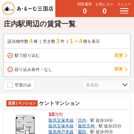
閲覧履歴
お気に入り
メニュー
0
0
庄内駅周辺の賃貸一覧
4
3
1～4
該当物件数
棟
空き数
件
棟を表示
駅で絞り込む
変更
変更
絞り込み条件：
なし
空室のみ
ケントマンション
賃貸 | マンション
10
万円
阪急宝塚本線
「
庄内
」駅 徒歩14分
阪急宝塚本線
「
服部天神
」駅 徒歩22分
阪急神戸本線
「
園田
」駅 徒歩35分